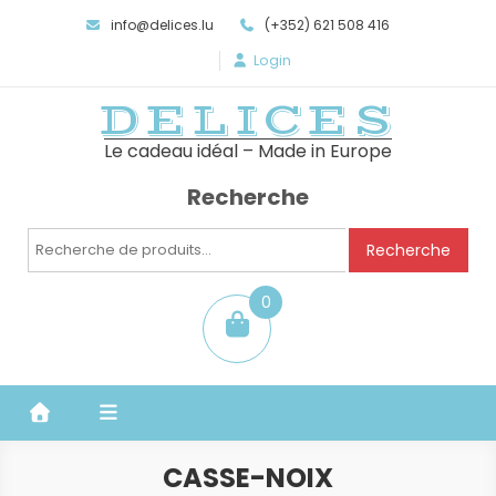
info@delices.lu
(+352) 621 508 416
Login
DELICES
Le cadeau idéal – Made in Europe
Recherche
Recherche
Recherche
pour :
0
item
CASSE-NOIX