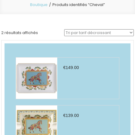
Boutique
Produits identifiés “Cheval”
Trié
2 résultats affichés
par
prix
décroissant
€
149.00
€
139.00