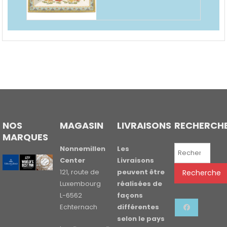
NOS
MAGASIN
LIVRAISONS
RECHERCH
MARQUES
Recherche
Nonnemillen
Les
pour :
Center
Livraisons
121, route de
peuvent être
Recherche
Luxembourg
réalisées de
L-6562
façons
Echternach
différentes
selon le pays