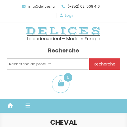
info@delices.lu
(+352) 621 508 416
Login
DELICES
Le cadeau idéal – Made in Europe
Recherche
Recherche
Recherche
pour :
0
item
CHEVAL