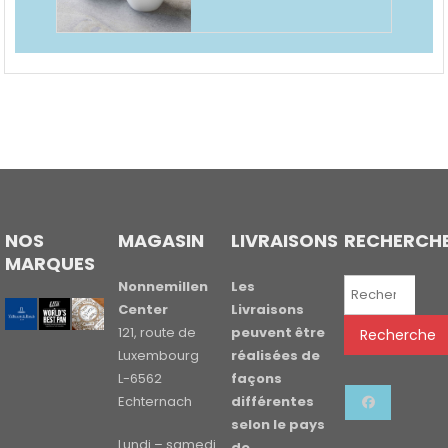
NOS
MAGASIN
LIVRAISONS
RECHERCH
MARQUES
Recherche
Nonnemillen
Les
pour :
Center
Livraisons
121, route de
peuvent être
Recherche
Luxembourg
réalisées de
L-6562
façons
Echternach
différentes
selon le pays
Lundi – samedi
de