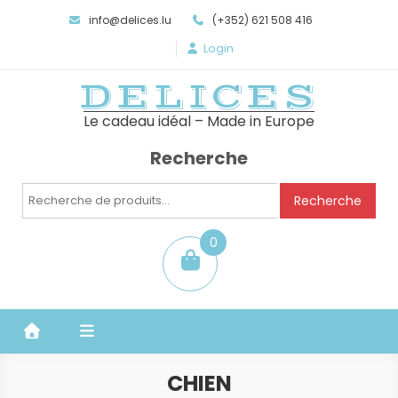
info@delices.lu
(+352) 621 508 416
Login
DELICES
Le cadeau idéal – Made in Europe
Recherche
Recherche
Recherche
pour :
0
item
CHIEN