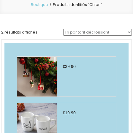
Boutique
Produits identifiés “Chien”
Trié
2 résultats affichés
par
prix
décroissant
€
39.90
€
19.90