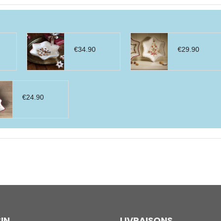
€
34.90
€
29.90
€
24.90
IN
LIVRAISONS