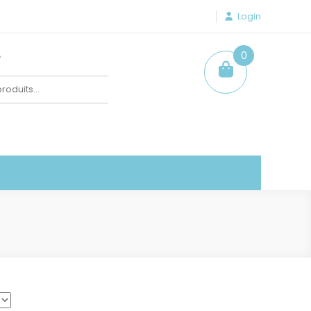
Login
e
0
item