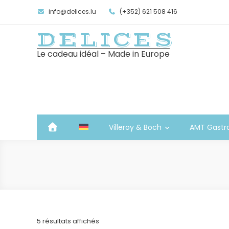
info@delices.lu
(+352) 621 508 416
DELICES
Le cadeau idéal – Made in Europe
Villeroy & Boch
AMT Gastr
Trié
5 résultats affichés