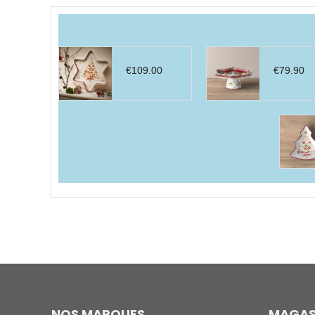
par
prix
décroissant
€
109.00
€
79.90
NOS MARQUES
MAGAS