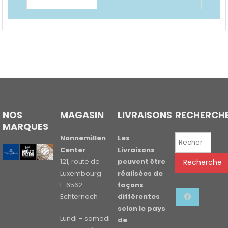
NOS
MAGASIN
LIVRAISONS
RECHERCH
MARQUES
Recherche
Nonnemillen
Les
pour :
Center
Livraisons
121, route de
peuvent être
Recherche
Luxembourg
réalisées de
L-6562
façons
Echternach
différentes
selon le pays
Lundi – samedi
de