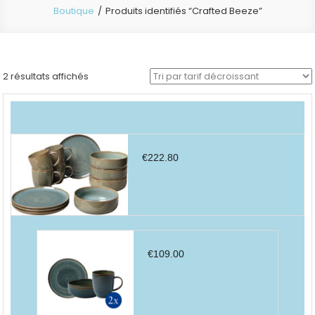
Boutique
Produits identifiés “Crafted Beeze”
Trié
2 résultats affichés
par
prix
décroissant
€
222.80
€
109.00