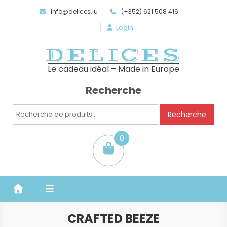
info@delices.lu
(+352) 621 508 416
Login
DELICES
Le cadeau idéal – Made in Europe
Recherche
Recherche
Recherche
pour :
0
item
CRAFTED BEEZE