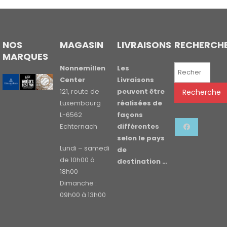
NOS
MAGASIN
LIVRAISONS
RECHERCH
MARQUES
Recherche
Nonnemillen
Les
pour :
Center
Livraisons
121, route de
peuvent être
Recherche
Luxembourg
réalisées de
L-6562
façons
Echternach
différentes
selon le pays
Lundi – samedi
de
de 10h00 à
destination …
18h00
Dimanche :
09h00 à 13h00