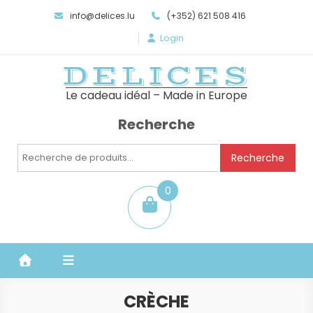
info@delices.lu
(+352) 621 508 416
Login
DELICES
Le cadeau idéal – Made in Europe
Recherche
Recherche
Recherche
pour :
0
item
CRÈCHE