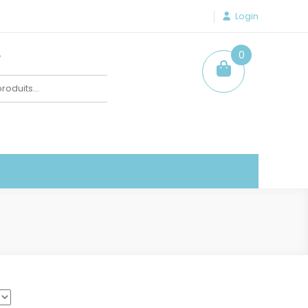
Login
e
0
item