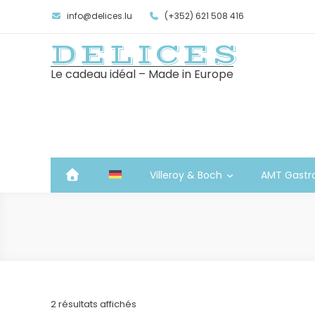
info@delices.lu
(+352) 621 508 416
DELICES
Le cadeau idéal – Made in Europe
Villeroy & Boch
AMT Gastr
Trié
2 résultats affichés