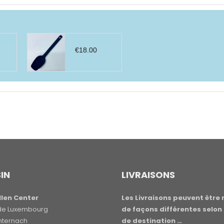
€
18.00
IN
LIVRAISONS
len Center
Les Livraisons peuvent être 
e de Luxembourg
de façons différentes selon 
hternach
de destination …