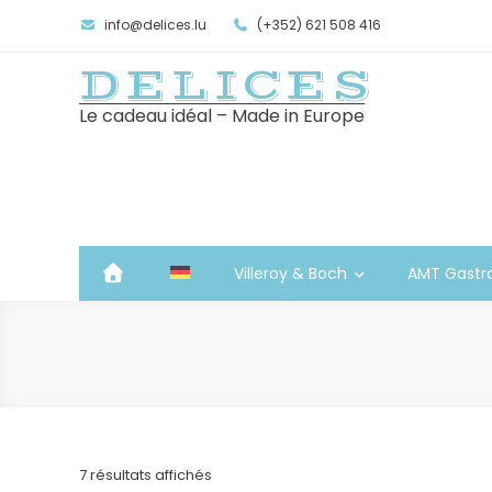
info@delices.lu
(+352) 621 508 416
DELICES
Le cadeau idéal – Made in Europe
Villeroy & Boch
AMT Gastr
Trié
7 résultats affichés