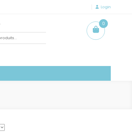
Login
e
0
item