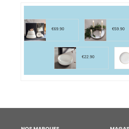
par
prix
décroissant
€
69.90
€
59.90
€
22.90
NOS MARQUES
MAGAS