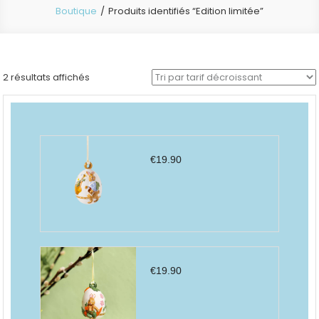
Boutique
Produits identifiés “Edition limitée”
Trié
2 résultats affichés
par
prix
décroissant
€
19.90
€
19.90