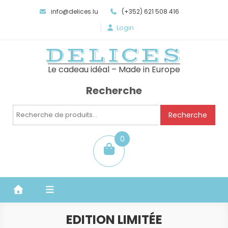
info@delices.lu
(+352) 621 508 416
Login
DELICES
Le cadeau idéal – Made in Europe
Recherche
Recherche
Recherche
pour :
0
item
EDITION LIMITÉE