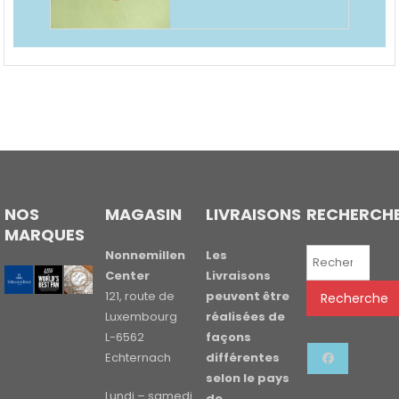
NOS
MAGASIN
LIVRAISONS
RECHERCH
MARQUES
Recherche
Nonnemillen
Les
pour :
Center
Livraisons
121, route de
peuvent être
Recherche
Luxembourg
réalisées de
L-6562
façons
Echternach
différentes
selon le pays
Lundi – samedi
de