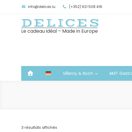
info@delices.lu
(+352) 621 508 416
DELICES
Le cadeau idéal – Made in Europe
Villeroy & Boch
AMT Gastr
Trié
3 résultats affichés