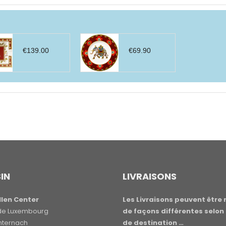
€
139.00
€
69.90
IN
LIVRAISONS
len Center
Les Livraisons peuvent être 
e de Luxembourg
de façons différentes selon 
hternach
de destination …