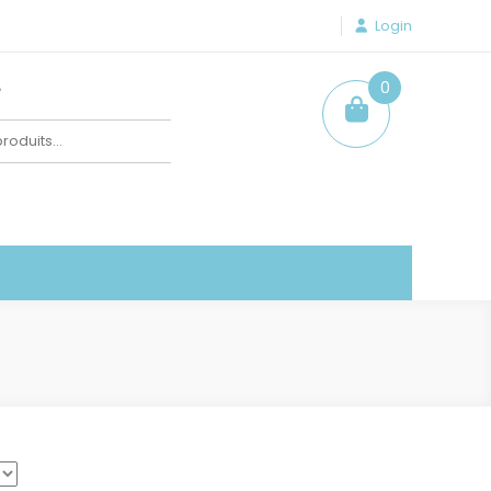
Login
e
0
item