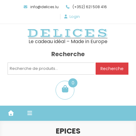
info@delices.lu
(+352) 621 508 416
Login
DELICES
Le cadeau idéal – Made in Europe
Recherche
Recherche
Recherche
pour :
0
item
EPICES