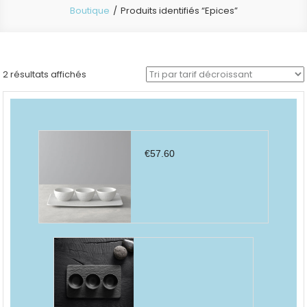
Boutique
Produits identifiés “Epices”
Trié
2 résultats affichés
par
prix
décroissant
€
57.60