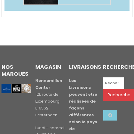
NOS
MAGASIN
LIVRAISONS
RECHERCH
MARQUES
Recherche
Nonnemillen
Les
pour :
Center
Livraisons
121, route de
peuvent être
Recherche
Luxembourg
réalisées de
L-6562
façons
Echternach
différentes
selon le pays
Lundi – samedi
de