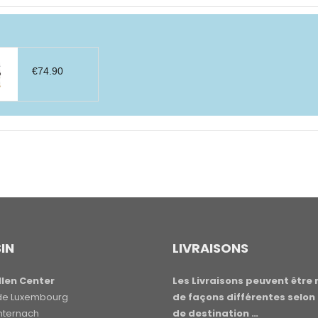
€
74.90
IN
LIVRAISONS
len Center
Les Livraisons peuvent être 
e de Luxembourg
de façons différentes selon 
hternach
de destination …