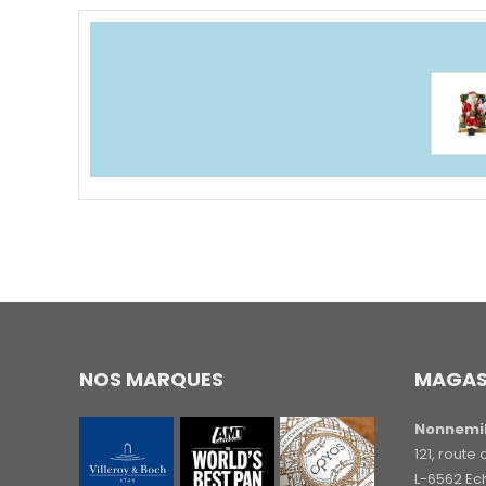
NOS MARQUES
MAGAS
Nonnemil
121, rout
L-6562 Ec