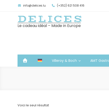
info@delices.lu
(+352) 621 508 416
DELICES
Le cadeau idéal – Made in Europe
Villeroy & Boch
AMT Gastr
Voici le seul résultat