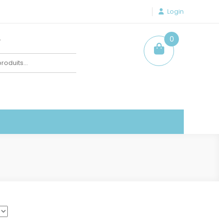
Login
e
0
item