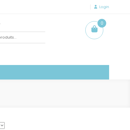
Login
e
0
item