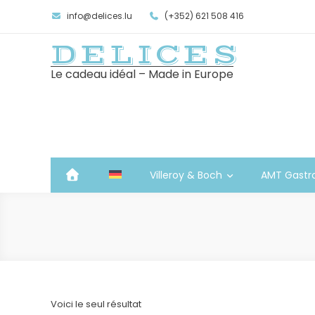
info@delices.lu
(+352) 621 508 416
DELICES
Le cadeau idéal – Made in Europe
Villeroy & Boch
AMT Gastr
Voici le seul résultat