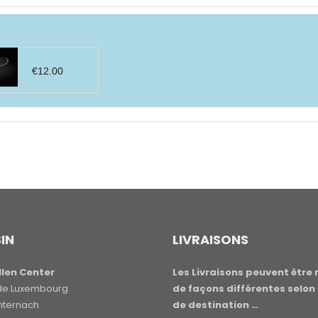
€
12.00
IN
LIVRAISONS
len Center
Les Livraisons peuvent être 
e de Luxembourg
de façons différentes selon 
hternach
de destination …