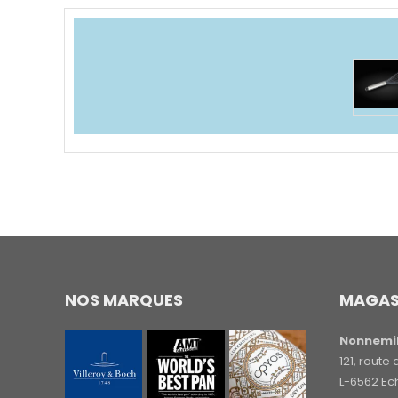
NOS MARQUES
MAGAS
Nonnemil
121, rout
L-6562 Ec