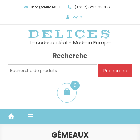
info@delices.lu
(+352) 621 508 416
Login
DELICES
Le cadeau idéal – Made in Europe
Recherche
Recherche
Recherche
pour :
0
item
GÉMEAUX