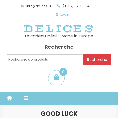
info@delices.lu
(+352) 621 508 416
Login
DELICES
Le cadeau idéal – Made in Europe
Recherche
Recherche
Recherche
pour :
0
item
GOOD LUCK