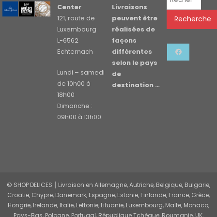
pour :
Center
Livraisons
121, route de
peuvent être
Recherche
Luxembourg
réalisées de
L-6562
façons
Echternach
différentes
selon le pays
Lundi – samedi
de
de 10h00 à
destination …
18h00
Dimanche :
09h00 à 13h00
© SHOP DELICES ⎮ Livraison en Allemagne, Autriche, Belgique, Bulgarie,
Croatie, Chypre, Danemark, Espagne, Estonie, Finlande, France, Grèce,
Hongrie, Irelande, Italie, Lettonie, Lituanie, Luxembourg, Malte, Monaco,
Pays-Bas, Pologne, Portugal, République Tchèque, Roumanie, UK,