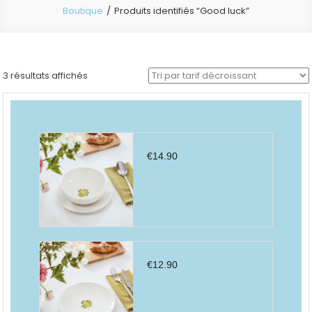
Boutique
Produits identifiés “Good luck”
Trié
3 résultats affichés
par
prix
décroissant
€
14.90
€
12.90