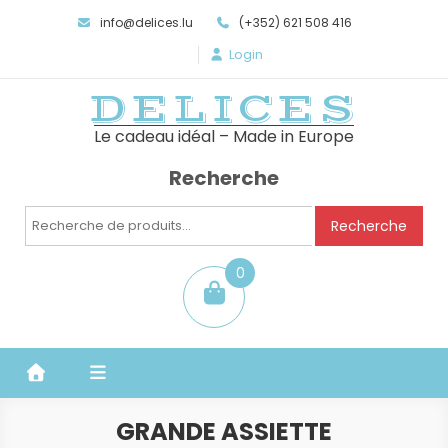
info@delices.lu
(+352) 621 508 416
Login
DELICES
Le cadeau idéal – Made in Europe
Recherche
Recherche
Recherche
pour :
0
item
GRANDE ASSIETTE