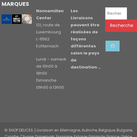
MARQUES
Recherche
Nonnemillen
Les
pour :
Center
Livraisons
121, route de
peuvent être
Recherche
Luxembourg
réalisées de
L-6562
façons
Echternach
différentes
selon le pays
Lundi – samedi
de
de 10h00 à
destination …
18h00
Dimanche :
09h00 à 13h00
© SHOP DELICES ⎮ Livraison en Allemagne, Autriche, Belgique, Bulgarie,
Croatie, Chypre, Danemark, Espagne, Estonie, Finlande, France, Grèce,