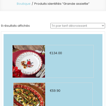
Boutique
Produits identifiés “Grande assiette”
Trié
9 résultats affichés
par
prix
décroissant
€
134.00
€
59.90