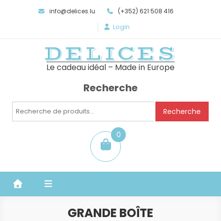
info@delices.lu
(+352) 621 508 416
Login
DELICES
Le cadeau idéal – Made in Europe
Recherche
Recherche
Recherche
pour :
0
item
GRANDE BOÎTE