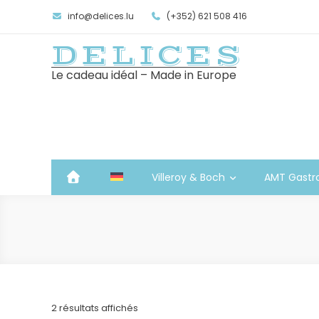
info@delices.lu
(+352) 621 508 416
DELICES
Le cadeau idéal – Made in Europe
Villeroy & Boch
AMT Gastr
Trié
2 résultats affichés