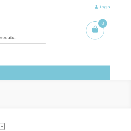
Login
e
0
item