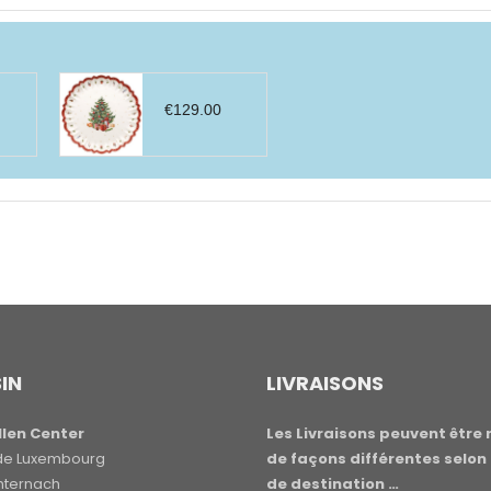
€
129.00
IN
LIVRAISONS
len Center
Les Livraisons peuvent être 
e de Luxembourg
de façons différentes selon 
hternach
de destination …