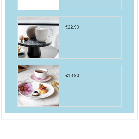
€
22.90
€
18.90