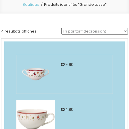
Boutique
Produits identifiés “Grande tasse”
Trié
4 résultats affichés
par
prix
décroissant
€
29.90
€
24.90