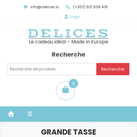
info@delices.lu
(+352) 621 508 416
Login
DELICES
Le cadeau idéal – Made in Europe
Recherche
Recherche
Recherche
pour :
0
item
GRANDE TASSE