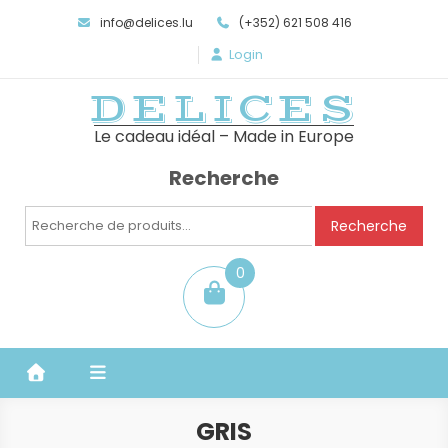
info@delices.lu
(+352) 621 508 416
Login
DELICES
Le cadeau idéal – Made in Europe
Recherche
Recherche
Recherche
pour :
0
item
GRIS