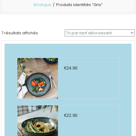
Boutique
Produits identifiés “Gris”
Trié
7 résultats affichés
par
prix
décroissant
€
24.90
€
22.90