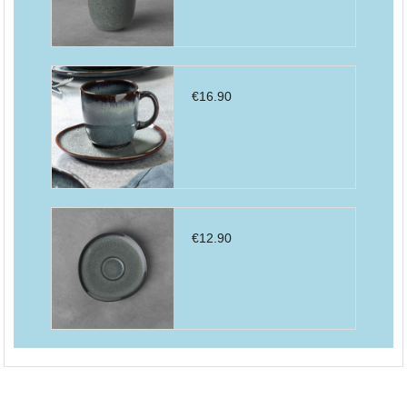
€
16.90
€
12.90