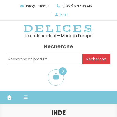
info@delices.lu
(+352) 621 508 416
Login
DELICES
Le cadeau idéal – Made in Europe
Recherche
Recherche
Recherche
pour :
0
item
INDE