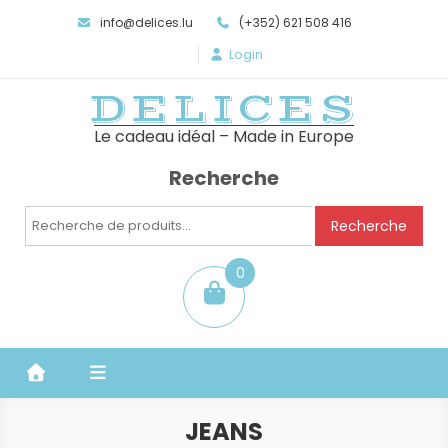
info@delices.lu
(+352) 621 508 416
Login
DELICES
Le cadeau idéal – Made in Europe
Recherche
Recherche
Recherche
pour :
0
item
JEANS