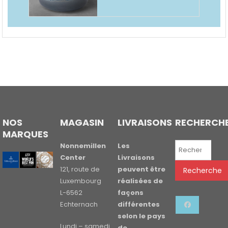
NOS
MAGASIN
LIVRAISONS
RECHERCH
MARQUES
Recherche
Nonnemillen
Les
pour :
Center
Livraisons
121, route de
peuvent être
Recherche
Luxembourg
réalisées de
L-6562
façons
Echternach
différentes
selon le pays
Lundi – samedi
de