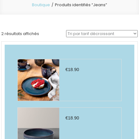
Boutique
Produits identifiés “Jeans”
Trié
2 résultats affichés
par
prix
décroissant
€
18.90
€
18.90