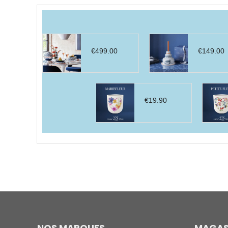
par
prix
décroissant
€
499.00
€
149.00
€
19.90
NOS MARQUES
MAGAS