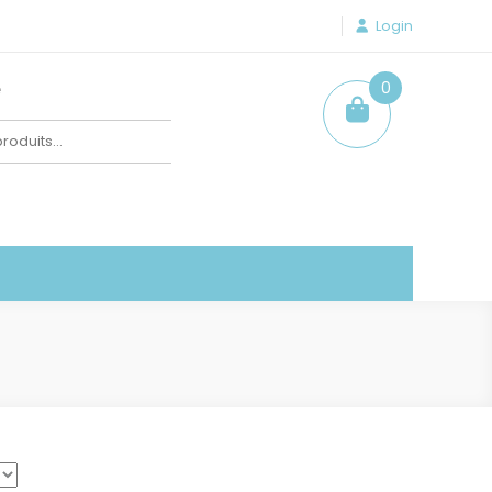
Login
e
0
item