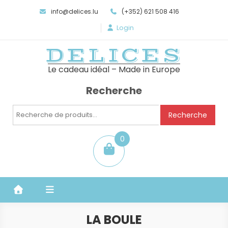
info@delices.lu
(+352) 621 508 416
Login
DELICES
Le cadeau idéal – Made in Europe
Recherche
Recherche
Recherche
pour :
0
item
LA BOULE