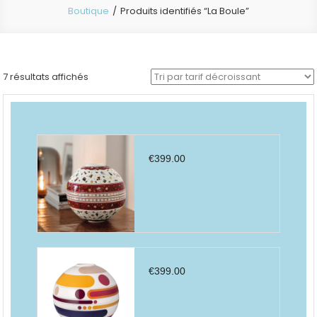
Boutique
Produits identifiés “La Boule”
Trié
7 résultats affichés
par
prix
décroissant
€
399.00
€
399.00