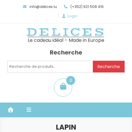
info@delices.lu
(+352) 621 508 416
Login
DELICES
Le cadeau idéal – Made in Europe
Recherche
Recherche
Recherche
pour :
0
item
LAPIN