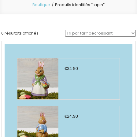
Boutique
Produits identifiés “Lapin”
Trié
6 résultats affichés
par
prix
décroissant
€
34.90
€
24.90