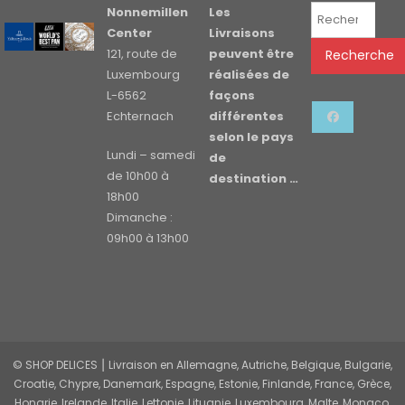
Recherche
Nonnemillen
Les
pour :
Center
Livraisons
121, route de
peuvent être
Recherche
Luxembourg
réalisées de
L-6562
façons
Echternach
différentes
selon le pays
Lundi – samedi
de
de 10h00 à
destination …
18h00
Dimanche :
09h00 à 13h00
© SHOP DELICES ⎮ Livraison en Allemagne, Autriche, Belgique, Bulgarie,
Croatie, Chypre, Danemark, Espagne, Estonie, Finlande, France, Grèce,
Hongrie, Irelande, Italie, Lettonie, Lituanie, Luxembourg, Malte, Monaco,