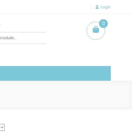
Login
e
0
item