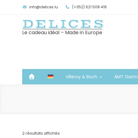
info@delices.lu
(+352) 621 508 416
DELICES
Le cadeau idéal – Made in Europe
Villeroy & Boch
AMT Gastr
Trié
2 résultats affichés