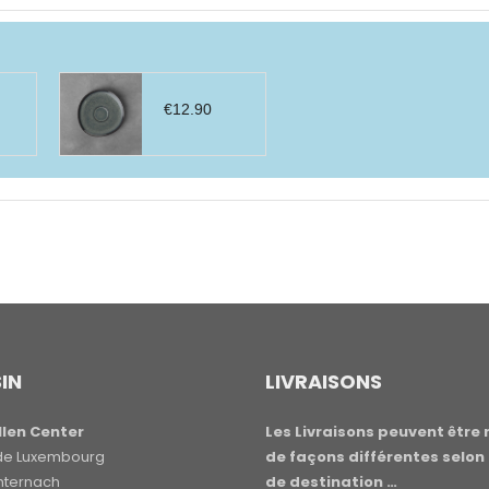
€
12.90
IN
LIVRAISONS
len Center
Les Livraisons peuvent être 
e de Luxembourg
de façons différentes selon 
hternach
de destination …