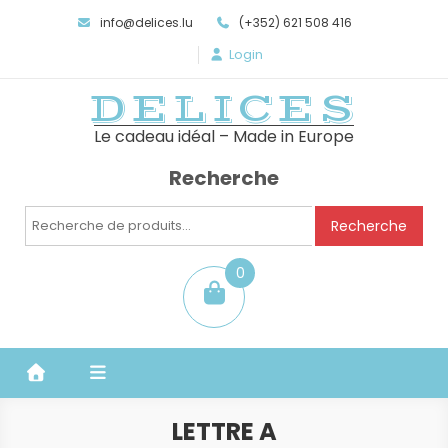
info@delices.lu
(+352) 621 508 416
Login
DELICES
Le cadeau idéal – Made in Europe
Recherche
Recherche
Recherche
pour :
0
item
LETTRE A