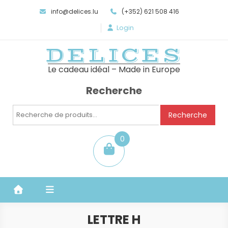
info@delices.lu
(+352) 621 508 416
Login
DELICES
Le cadeau idéal – Made in Europe
Recherche
Recherche
Recherche
pour :
0
item
LETTRE H