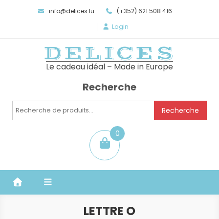
info@delices.lu
(+352) 621 508 416
Login
DELICES
Le cadeau idéal – Made in Europe
Recherche
Recherche
Recherche
pour :
0
item
LETTRE O