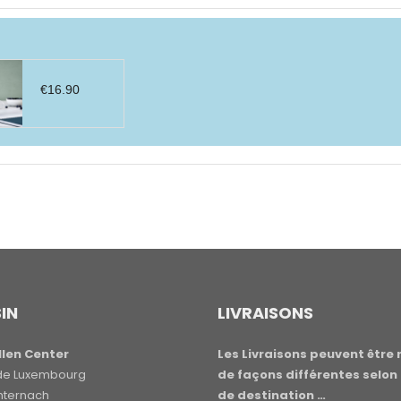
€
16.90
IN
LIVRAISONS
len Center
Les Livraisons peuvent être 
e de Luxembourg
de façons différentes selon 
hternach
de destination …