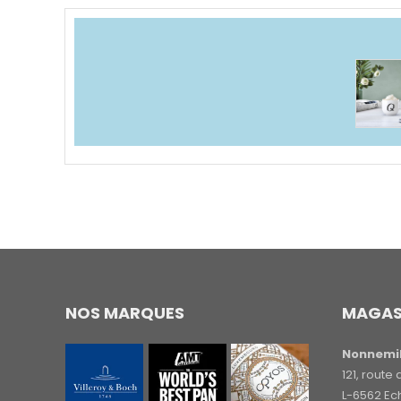
NOS MARQUES
MAGAS
Nonnemil
121, rout
L-6562 Ec