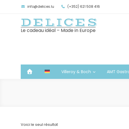
info@delices.lu
(+352) 621 508 416
DELICES
Le cadeau idéal – Made in Europe
Villeroy & Boch
AMT Gastr
Voici le seul résultat