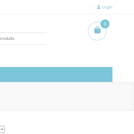
Login
e
0
item