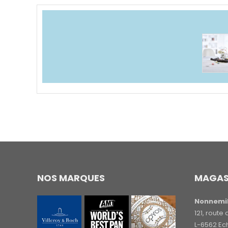
NOS MARQUES
MAGAS
Nonnemil
121, rout
L-6562 Ec