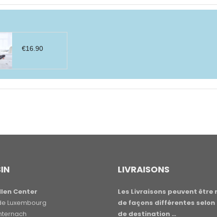
€
16.90
IN
LIVRAISONS
len Center
Les Livraisons peuvent être 
e de Luxembourg
de façons différentes selon 
hternach
de destination …