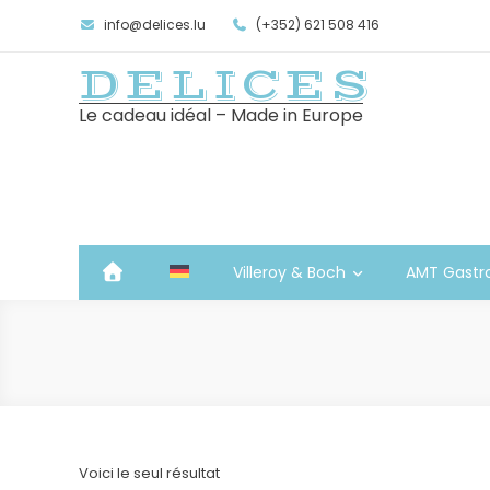
info@delices.lu
(+352) 621 508 416
DELICES
Le cadeau idéal – Made in Europe
Villeroy & Boch
AMT Gastr
Voici le seul résultat