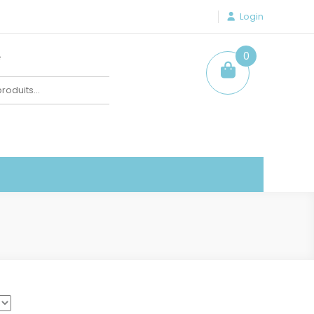
Login
e
0
item