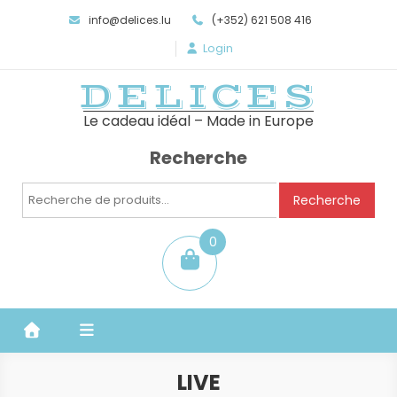
info@delices.lu
(+352) 621 508 416
Login
DELICES
Le cadeau idéal – Made in Europe
Recherche
Recherche
Recherche
pour :
0
item
LIVE