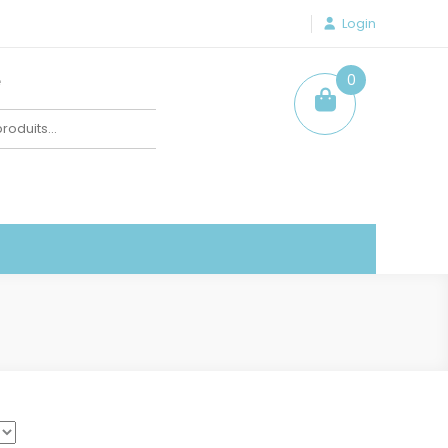
Login
e
0
item