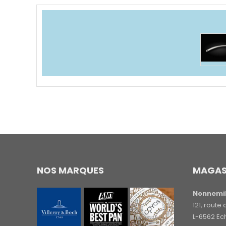
NOS MARQUES
MAGAS
Nonnemil
121, rout
L-6562 Ec