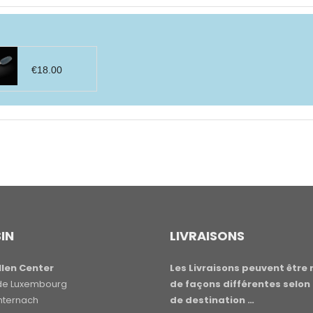
€
18.00
IN
LIVRAISONS
len Center
Les Livraisons peuvent être 
e de Luxembourg
de façons différentes selon 
hternach
de destination …