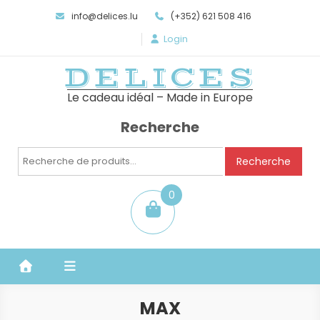
info@delices.lu
(+352) 621 508 416
Login
DELICES
Le cadeau idéal – Made in Europe
Recherche
Recherche
Recherche
pour :
0
item
MAX