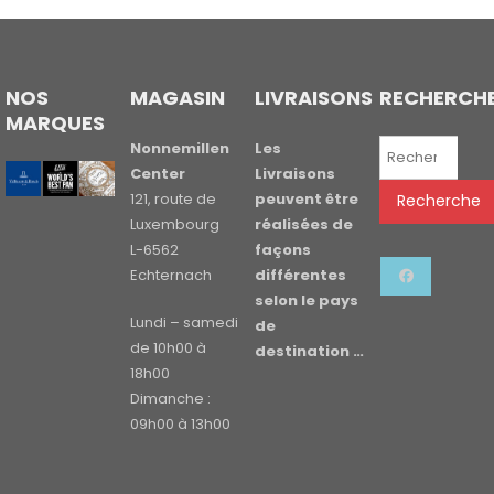
NOS
MAGASIN
LIVRAISONS
RECHERCH
MARQUES
Recherche
Nonnemillen
Les
pour :
Center
Livraisons
121, route de
peuvent être
Recherche
Luxembourg
réalisées de
L-6562
façons
Echternach
différentes
selon le pays
Lundi – samedi
de
de 10h00 à
destination …
18h00
Dimanche :
09h00 à 13h00