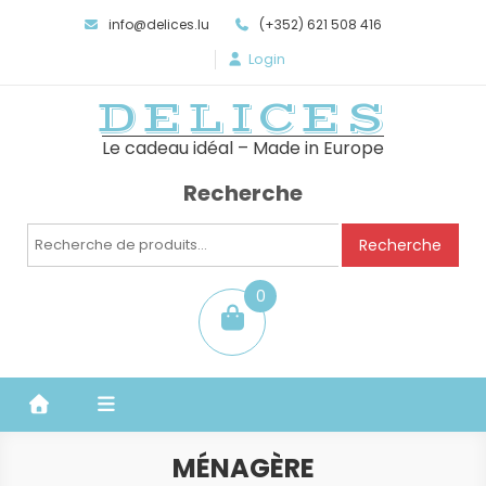
info@delices.lu
(+352) 621 508 416
Login
DELICES
Le cadeau idéal – Made in Europe
Recherche
Recherche
Recherche
pour :
0
item
MÉNAGÈRE