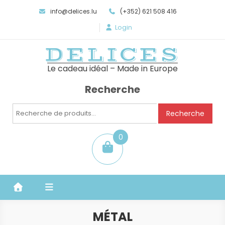
info@delices.lu
(+352) 621 508 416
Login
DELICES
Le cadeau idéal – Made in Europe
Recherche
Recherche
Recherche
pour :
0
item
MÉTAL