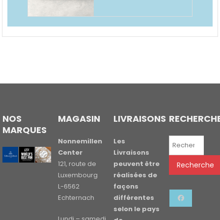
NOS
MAGASIN
LIVRAISONS
RECHERCH
MARQUES
Recherche
Nonnemillen
Les
pour :
Center
Livraisons
121, route de
peuvent être
Recherche
Luxembourg
réalisées de
L-6562
façons
Echternach
différentes
selon le pays
Lundi – samedi