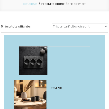
Boutique
Produits identifiés “Noir mat”
Trié
5 résultats affichés
par
prix
décroissant
€
34.90