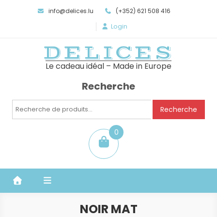
info@delices.lu
(+352) 621 508 416
Login
DELICES
Le cadeau idéal – Made in Europe
Recherche
Recherche
Recherche
pour :
0
item
NOIR MAT