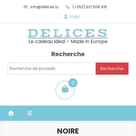
info@delices.lu
(+352) 621 508 416
Login
DELICES
Le cadeau idéal – Made in Europe
Recherche
Recherche
Recherche
pour :
0
item
NOIRE