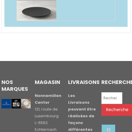
NOS
MAGASIN
LIVRAISONS
RECHERCH
MARQUES
Recherche
Nonnemillen
Les
pour :
Center
Livraisons
121, route de
peuvent être
Recherche
Luxembourg
réalisées de
L-6562
façons
Echternach
différentes