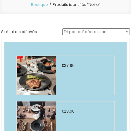
Boutique
Produits identifiés “Noire”
Trié
8 résultats affichés
par
prix
décroissant
€
37.90
€
29.90