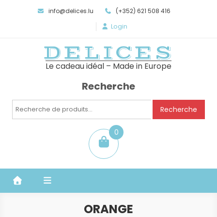
info@delices.lu
(+352) 621 508 416
Login
DELICES
Le cadeau idéal – Made in Europe
Recherche
Recherche
Recherche
pour :
0
item
ORANGE