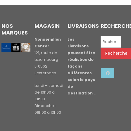
NOS
MAGASIN
LIVRAISONS
RECHERCH
MARQUES
Recherche
Nonnemillen
Les
pour :
Center
Livraisons
121, route de
peuvent être
Recherche
Luxembourg
réalisées de
L-6562
façons
Echternach
différentes
selon le pays
Lundi – samedi
de
de 10h00 à
destination …
18h00
Dimanche :
09h00 à 13h00