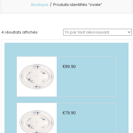
Boutique
Produits identifiés “ovale”
Trié
4 résultats affichés
par
prix
décroissant
€
99.90
€
79.90