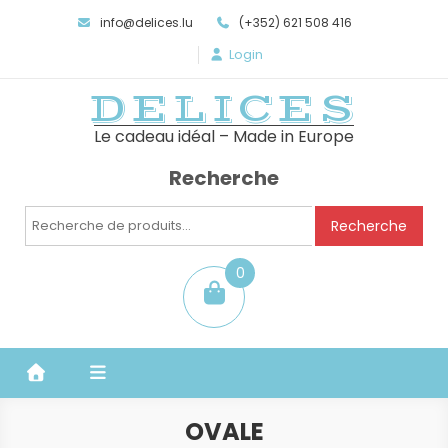
info@delices.lu
(+352) 621 508 416
Login
DELICES
Le cadeau idéal – Made in Europe
Recherche
Recherche
Recherche
pour :
0
item
OVALE