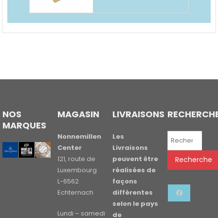
NOS
MAGASIN
LIVRAISONS
RECHERCH
MARQUES
Recherche
Nonnemillen
Les
pour :
Center
Livraisons
121, route de
peuvent être
Recherche
Luxembourg
réalisées de
L-6562
façons
Echternach
différentes
selon le pays
Lundi – samedi
de