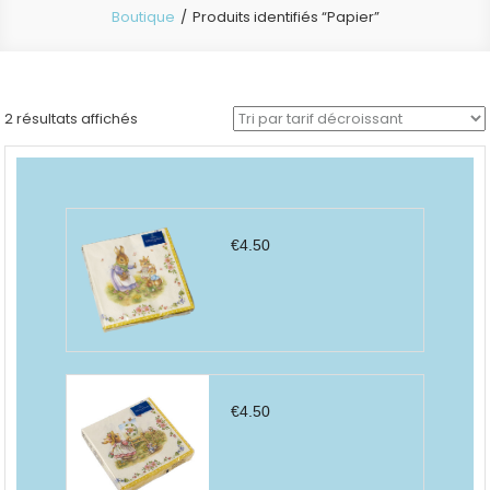
Boutique
Produits identifiés “Papier”
Trié
2 résultats affichés
par
prix
décroissant
€
4.50
€
4.50