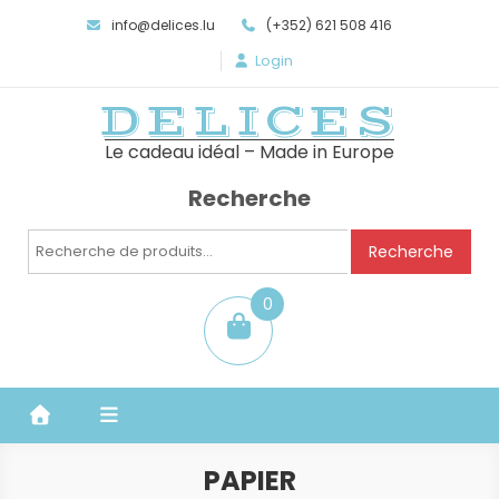
info@delices.lu
(+352) 621 508 416
Login
DELICES
Le cadeau idéal – Made in Europe
Recherche
Recherche
Recherche
pour :
0
item
PAPIER