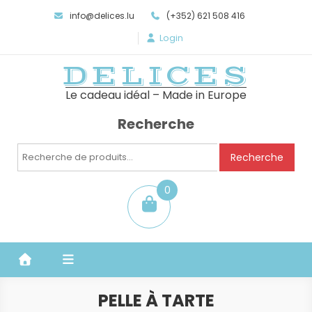
info@delices.lu
(+352) 621 508 416
Login
DELICES
Le cadeau idéal – Made in Europe
Recherche
Recherche
Recherche
pour :
0
item
PELLE À TARTE