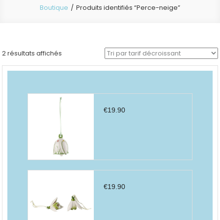
Boutique
Produits identifiés “Perce-neige”
Trié
2 résultats affichés
par
prix
décroissant
€
19.90
€
19.90