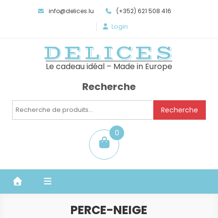
info@delices.lu
(+352) 621 508 416
Login
DELICES
Le cadeau idéal – Made in Europe
Recherche
Recherche
Recherche
pour :
0
item
PERCE-NEIGE