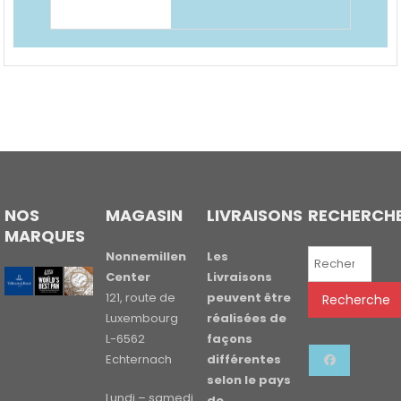
NOS
MAGASIN
LIVRAISONS
RECHERCH
MARQUES
Recherche
Nonnemillen
Les
pour :
Center
Livraisons
121, route de
peuvent être
Recherche
Luxembourg
réalisées de
L-6562
façons
Echternach
différentes
selon le pays
Lundi – samedi
de