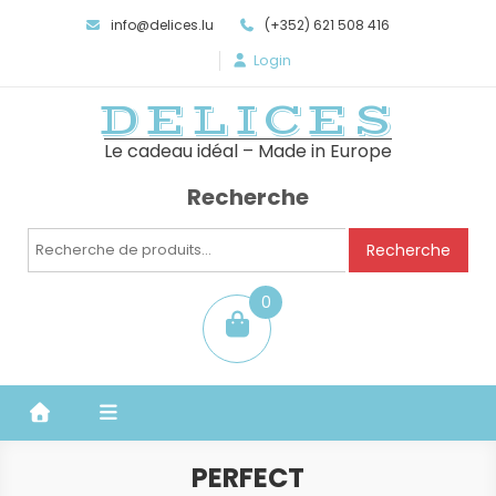
info@delices.lu
(+352) 621 508 416
Login
DELICES
Le cadeau idéal – Made in Europe
Recherche
Recherche
Recherche
pour :
0
item
PERFECT