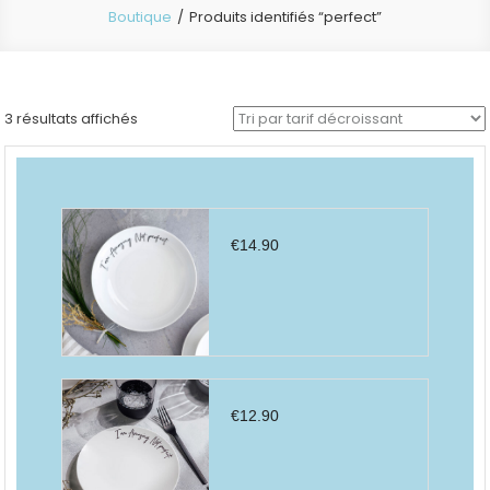
Boutique
Produits identifiés “perfect”
Trié
3 résultats affichés
par
prix
décroissant
€
14.90
€
12.90