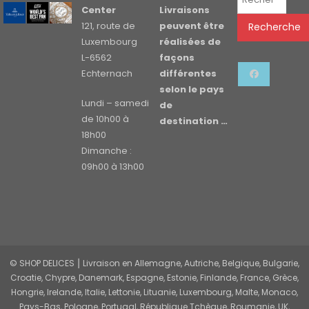
pour :
Center
Livraisons
121, route de
peuvent être
Recherche
Luxembourg
réalisées de
L-6562
façons
Echternach
différentes
selon le pays
Lundi – samedi
de
de 10h00 à
destination …
18h00
Dimanche :
09h00 à 13h00
© SHOP DELICES ⎮ Livraison en Allemagne, Autriche, Belgique, Bulgarie,
Croatie, Chypre, Danemark, Espagne, Estonie, Finlande, France, Grèce,
Hongrie, Irelande, Italie, Lettonie, Lituanie, Luxembourg, Malte, Monaco,
Pays-Bas, Pologne, Portugal, République Tchèque, Roumanie, UK,