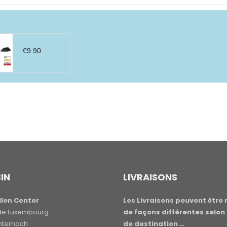
€
9.90
IN
LIVRAISONS
len Center
Les Livraisons peuvent être 
e de Luxembourg
de façons différentes selon 
hternach
de destination …