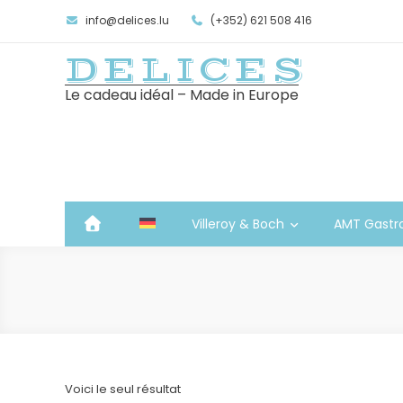
info@delices.lu
(+352) 621 508 416
DELICES
Le cadeau idéal – Made in Europe
Villeroy & Boch
AMT Gastr
Voici le seul résultat