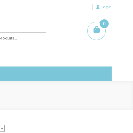
Login
e
0
item