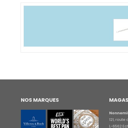
NOS MARQUES
MAGAS
Nonnemil
121, rout
L-6562 Ec