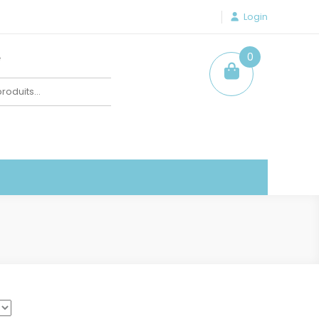
Login
e
0
item