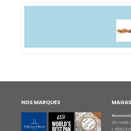
NOS MARQUES
MAGAS
Nonnemil
121, rout
L-6562 Ec