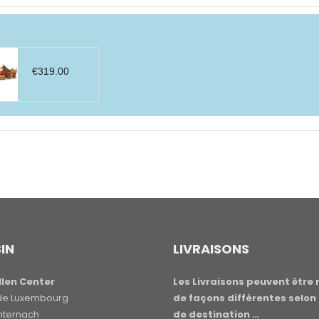
€
319.00
IN
LIVRAISONS
len Center
Les Livraisons peuvent être 
e de Luxembourg
de façons différentes selon 
hternach
de destination …