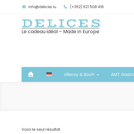
info@delices.lu
(+352) 621 508 416
DELICES
Le cadeau idéal – Made in Europe
Villeroy & Boch
AMT Gastr
Voici le seul résultat