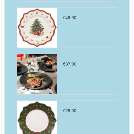
€
49.90
€
37.90
€
29.90