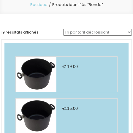
Boutique
Produits identifiés “Ronde”
Trié
19 résultats affichés
par
prix
décroissant
€
119.00
€
115.00