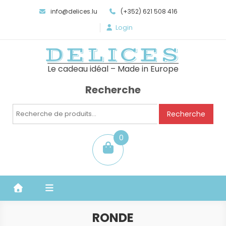
info@delices.lu
(+352) 621 508 416
Login
DELICES
Le cadeau idéal – Made in Europe
Recherche
Recherche
Recherche
pour :
0
item
RONDE