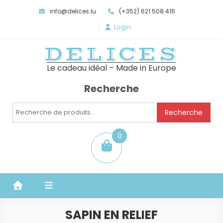
info@delices.lu
(+352) 621 508 416
Login
DELICES
Le cadeau idéal – Made in Europe
Recherche
Recherche
Recherche
pour :
0
item
SAPIN EN RELIEF