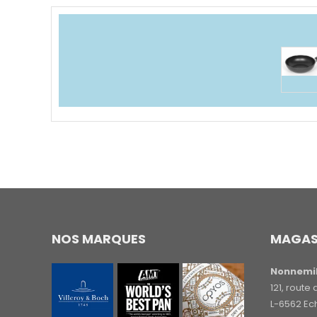
NOS MARQUES
MAGAS
Nonnemil
121, rout
L-6562 Ec