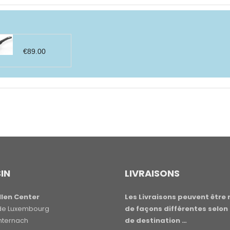
€
89.00
IN
LIVRAISONS
len Center
Les Livraisons peuvent être 
e de Luxembourg
de façons différentes selon 
hternach
de destination …