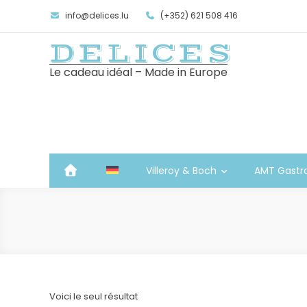
info@delices.lu
(+352) 621 508 416
DELICES
Le cadeau idéal – Made in Europe
Villeroy & Boch
AMT Gastr
Voici le seul résultat