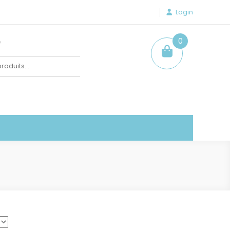
Login
e
0
item