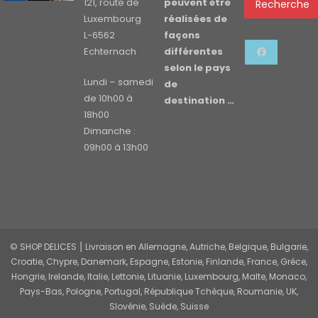
121, route de
peuvent être
Recherche
Luxembourg
réalisées de
L-6562
façons
Echternach
différentes
selon le pays
Lundi – samedi
de
de 10h00 à
destination …
18h00
Dimanche :
09h00 à 13h00
© SHOP DELICES ⎮ Livraison en Allemagne, Autriche, Belgique, Bulgarie,
Croatie, Chypre, Danemark, Espagne, Estonie, Finlande, France, Grèce,
Hongrie, Irelande, Italie, Lettonie, Lituanie, Luxembourg, Malte, Monaco,
Pays-Bas, Pologne, Portugal, République Tchèque, Roumanie, UK,
Slovénie, Suède, Suisse