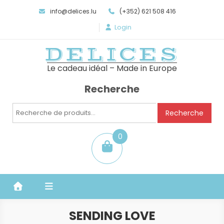
info@delices.lu
(+352) 621 508 416
Login
DELICES
Le cadeau idéal – Made in Europe
Recherche
Recherche
Recherche
pour :
0
item
SENDING LOVE