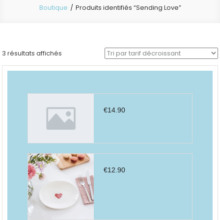
Boutique
Produits identifiés “Sending Love”
Trié
3 résultats affichés
par
prix
décroissant
€
14.90
€
12.90